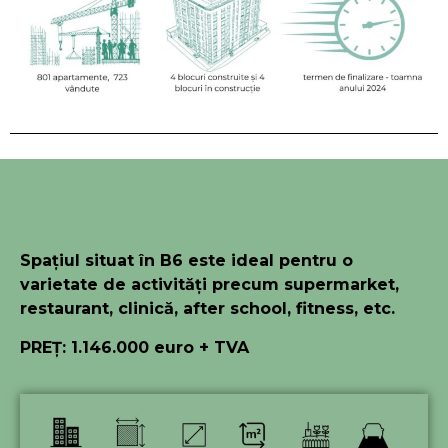
Spațiul situat în B6 este ideal pentru o
varietate de activități precum supermarket,
restaurant, clinică, after school, fitness, etc.
PREȚ: 1.146.000 euro + TVA